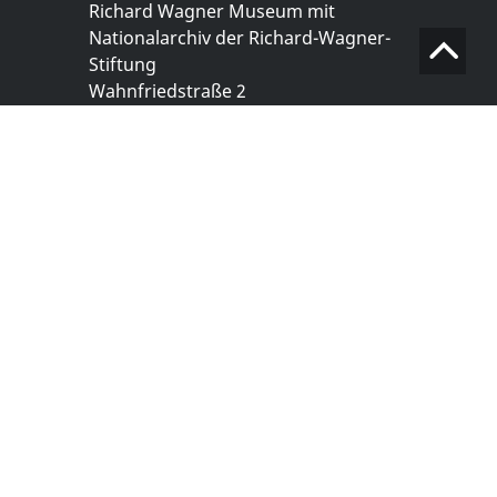
Richard Wagner Museum mit
Nationalarchiv der Richard-Wagner-
Stiftung
Wahnfriedstraße 2
95444 Bayreuth
+ 49 921- 757 - 28 - 0
info@wagnermuseum.de
Öffnungszeiten Nationalarchiv
Montag bis Freitag
8.30 bis 12.30 Uhr
Montag bis Donnerstag
14.00 bis 16.30 Uhr