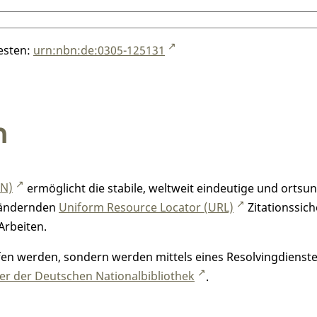
testen:
urn:nbn:de:0305-125131
n
RN)
ermöglicht die stabile, weltweit eindeutige und orts
h ändernden
Uniform Resource Locator (URL)
Zitationssich
Arbeiten.
n werden, sondern werden mittels eines Resolvingdienstes
r der Deutschen Nationalbibliothek
.