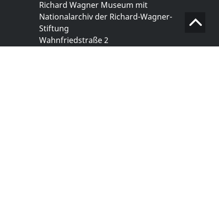
Richard Wagner Museum mit
Nationalarchiv der Richard-Wagner-
Stiftung
Wahnfriedstraße 2
95444 Bayreuth
+ 49 921- 757 - 28 - 0
info@wagnermuseum.de
Öffnungszeiten Nationalarchiv
Montag bis Freitag
8.30 bis 12.30 Uhr
Montag bis Donnerstag
14.00 bis 16.30 Uhr