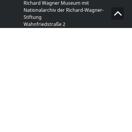
Richard Wagner Museum mit
Nationalarchiv der Richard-Wagner-
Stiftung
Wahnfriedstraße 2
95444 Bayreuth
+ 49 921- 757 - 28 - 0
info@wagnermuseum.de
Öffnungszeiten Nationalarchiv
Montag bis Freitag
8.30 bis 12.30 Uhr
Montag bis Donnerstag
14.00 bis 16.30 Uhr