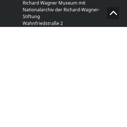
Richard Wagner Museum mit
Nationalarchiv der Richard-Wagner-
Stiftung
Wahnfriedstraße 2
95444 Bayreuth
+ 49 921- 757 - 28 - 0
info@wagnermuseum.de
Öffnungszeiten Nationalarchiv
Montag bis Freitag
8.30 bis 12.30 Uhr
Montag bis Donnerstag
14.00 bis 16.30 Uhr