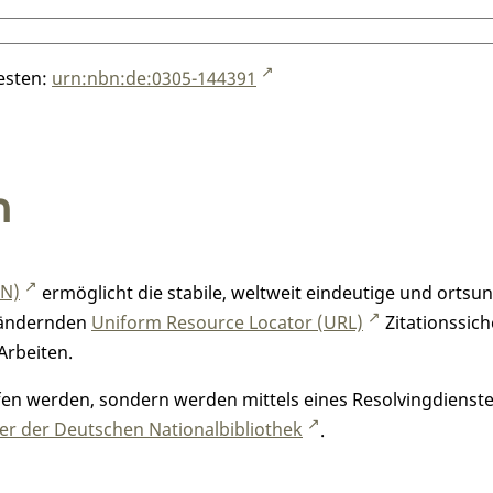
testen:
urn:nbn:de:0305-144391
n
RN)
ermöglicht die stabile, weltweit eindeutige und orts
h ändernden
Uniform Resource Locator (URL)
Zitationssich
Arbeiten.
n werden, sondern werden mittels eines Resolvingdienstes
r der Deutschen Nationalbibliothek
.