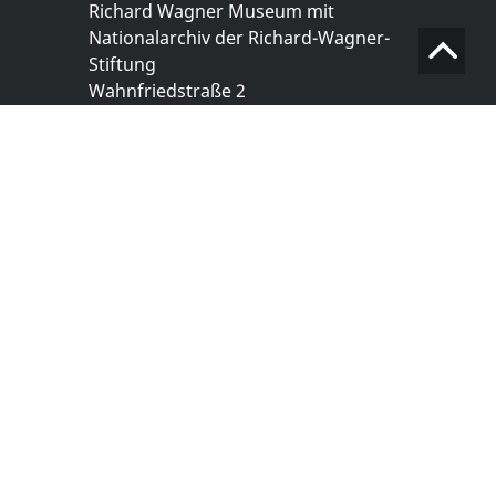
Richard Wagner Museum mit
Nationalarchiv der Richard-Wagner-
Stiftung
Wahnfriedstraße 2
95444 Bayreuth
+ 49 921- 757 - 28 - 0
info@wagnermuseum.de
Öffnungszeiten Nationalarchiv
Montag bis Freitag
8.30 bis 12.30 Uhr
Montag bis Donnerstag
14.00 bis 16.30 Uhr