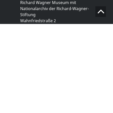
Richard Wagner Museum mit
Nationalarchiv der Richard-Wagner-
Stiftung
Wahnfriedstraße 2
95444 Bayreuth
+ 49 921- 757 - 28 - 0
info@wagnermuseum.de
Öffnungszeiten Nationalarchiv
Montag bis Freitag
8.30 bis 12.30 Uhr
Montag bis Donnerstag
14.00 bis 16.30 Uhr