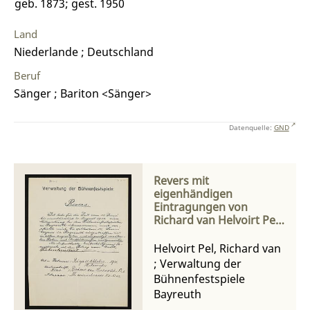
geb. 1873; gest. 1950
Land
Niederlande ; Deutschland
Beruf
Sänger ; Bariton <Sänger>
Datenquelle:
GND
Revers mit
eigenhändigen
Eintragungen von
Richard van Helvoirt Pel
an die Verwaltung der
Bühnenfestspiele
Helvoirt Pel, Richard van
;
Verwaltung der
Bühnenfestspiele
Bayreuth