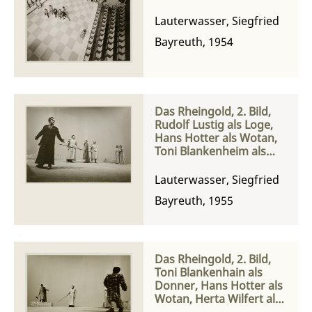
Sänger sowie der Chor
Lauterwasser, Siegfried
Bayreuth, 1954
Das Rheingold, 2. Bild,
Rudolf Lustig als Loge,
Hans Hotter als Wotan,
Toni Blankenheim als
Donner, Josef Traxel als
Froh, Herta Wilfert als
Lauterwasser, Siegfried
Freia, Georgine von
Bayreuth, 1955
Milinkovič als Fricka
Das Rheingold, 2. Bild,
Toni Blankenhain als
Donner, Hans Hotter als
Wotan, Herta Wilfert als
Freia unnd Fasolt oder