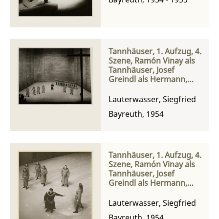
Tannhäuser, 1. Aufzug, 4.
Szene, Ramón Vinay als
Tannhäuser, Josef
Greindl als Hermann,
Landgraf von Thüringen
und die Sänger
Lauterwasser, Siegfried
Bayreuth, 1954
Tannhäuser, 1. Aufzug, 4.
Szene, Ramón Vinay als
Tannhäuser, Josef
Greindl als Hermann,
Landgraf von Thüringen
und die Sänger
Lauterwasser, Siegfried
Bayreuth, 1954