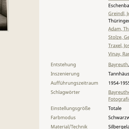
Eschenb
Greindl, 
Thüringe
Adam, Th
Stolze, G
Traxel, Jo
Vinay, R
Entstehung
Bayreuth
Inszenierung
Tannhäus
Aufführungszeitraum
1954-195
Schlagwörter
Bayreuthe
Fotografi
Einstellungsgröße
Totale
Farbmodus
Schwarz
Material/Technik
Silbergel