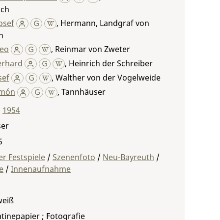
ach
Josef
,
Hermann, Landgraf von
n
eo
,
Reinmar von Zweter
erhard
,
Heinrich der Schreiber
sef
,
Walther von der Vogelweide
amón
,
Tannhäuser
,
1954
er
5
r Festspiele
/
Szenenfoto
/
Neu-Bayreuth
/
e
/
Innenaufnahme
weiß
atinepapier ; Fotografie