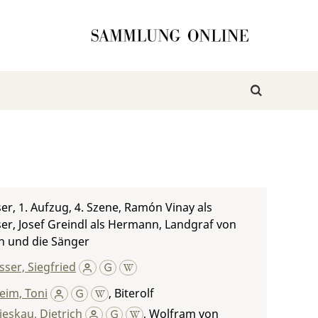
r, 1. Aufzug, 4. Szene, Ramón Vinay als
r, Josef Greindl als Hermann, Landgraf von
n und die Sänger
ser, Siegfried
eim, Toni
,
Biterolf
ieskau, Dietrich
,
Wolfram von