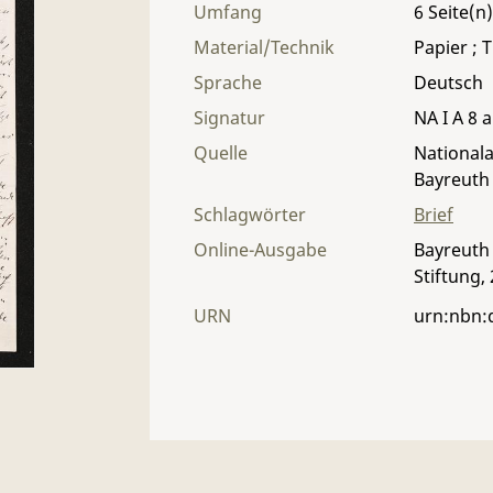
Umfang
6
Material/Technik
Papier ; T
Sprache
Deutsch
Signatur
NA I A 8 a
Quelle
Nationala
Bayreuth
Schlagwörter
Brief
Online-Ausgabe
Bayreuth 
Stiftung,
URN
urn:nbn: