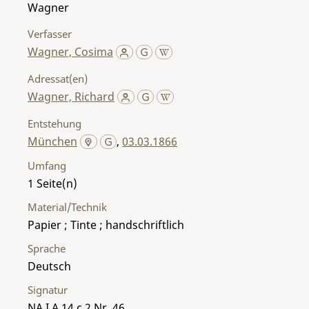
Wagner
Verfasser
Wagner, Cosima
Adressat(en)
Wagner, Richard
Entstehung
München
,
03.03.1866
Umfang
1
Material/Technik
Papier ; Tinte ; handschriftlich
Sprache
Deutsch
Signatur
NA I A 14 c 2 Nr. 46