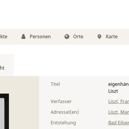
kte
Personen
Orte
Karte
ht
Titel
eigenhänd
Liszt
Verfasser
Liszt, Fra
Adressat(en)
Liszt, Ma
Entstehung
Bad Eilse