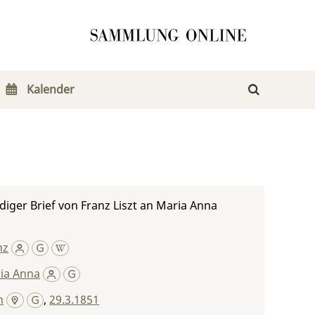
Kalender
iger Brief von Franz Liszt an Maria Anna
nz
ria Anna
n
,
29.3.1851