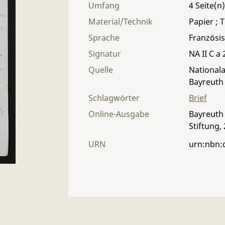
Umfang
4
Material/Technik
Papier ; T
Sprache
Französi
Signatur
NA II C a 
Quelle
Nationala
Bayreuth
Schlagwörter
Brief
Online-Ausgabe
Bayreuth 
Stiftung,
URN
urn:nbn: