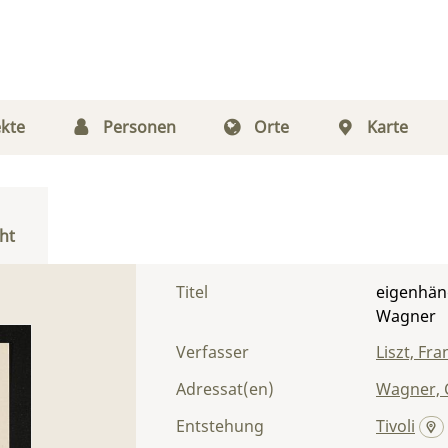
kte
Personen
Orte
Karte
ht
Titel
eigenhänd
Wagner
Verfasser
Liszt, Fra
Adressat(en)
Wagner, 
Entstehung
Tivoli