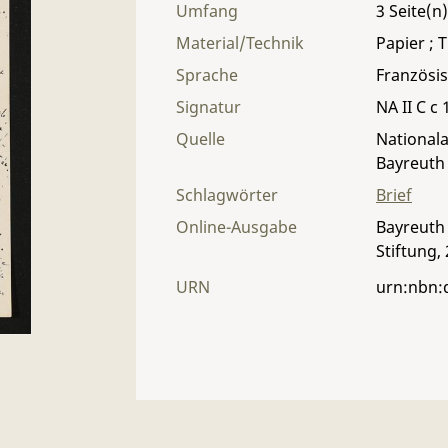
Umfang
3
Material/Technik
Papier ; T
Sprache
Französi
Signatur
NA II C c 
Quelle
Nationala
Bayreuth
Schlagwörter
Brief
Online-Ausgabe
Bayreuth 
Stiftung,
URN
urn:nbn: