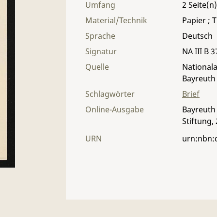
Umfang
2
Material/Technik
Papier ; T
Sprache
Deutsch
Signatur
NA III B 3
Quelle
Nationala
Bayreuth
Schlagwörter
Brief
Online-Ausgabe
Bayreuth 
Stiftung,
URN
urn:nbn: