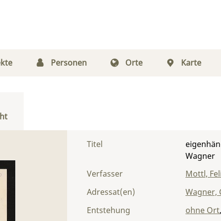
kte
Personen
Orte
Karte
ht
Titel
eigenhänd
Wagner
Verfasser
Mottl, Fel
Adressat(en)
Wagner, 
Entstehung
ohne Ort