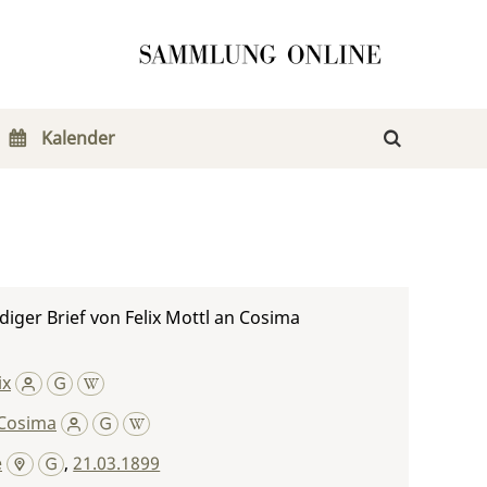
Kalender
iger Brief von Felix Mottl an Cosima
ix
Cosima
e
,
21.03.1899