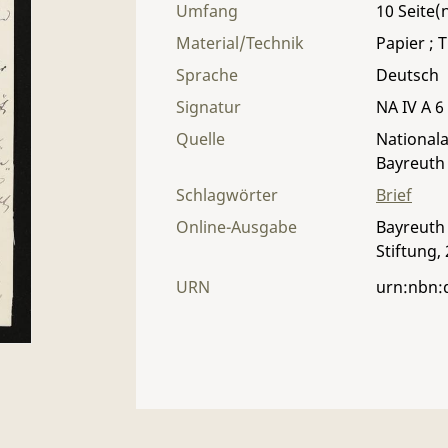
Umfang
10
Material/Technik
Papier ; T
Sprache
Deutsch
Signatur
NA IV A 6 
Quelle
Nationala
Bayreuth
Schlagwörter
Brief
Online-Ausgabe
Bayreuth 
Stiftung,
URN
urn:nbn: