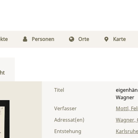
kte
Personen
Orte
Karte
ht
Titel
eigenhänd
Wagner
Verfasser
Mottl, Fel
Adressat(en)
Wagner, 
Entstehung
Karlsruh