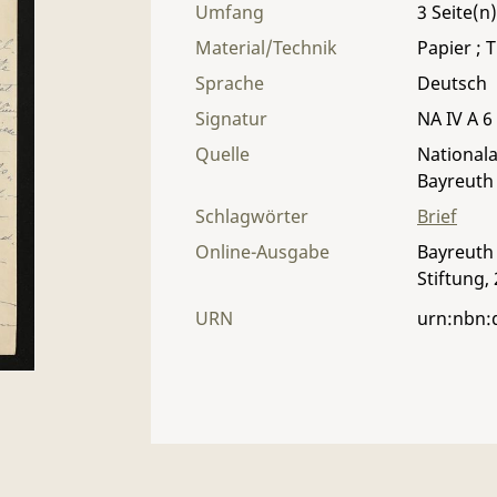
Umfang
3
Material/Technik
Papier ; T
Sprache
Deutsch
Signatur
NA IV A 6 
Quelle
Nationala
Bayreuth
Schlagwörter
Brief
Online-Ausgabe
Bayreuth 
Stiftung,
URN
urn:nbn: