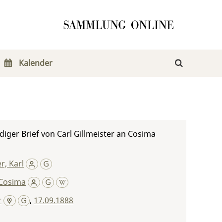
Kalender
iger Brief von Carl Gillmeister an Cosima
r, Karl
Cosima
r
,
17.09.1888