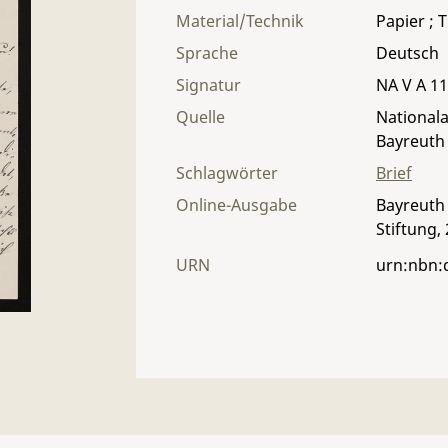
Material/Technik
Papier ; T
Sprache
Deutsch
Signatur
NA V A 11
Quelle
Nationala
Bayreuth
Schlagwörter
Brief
Online-Ausgabe
Bayreuth 
Stiftung,
URN
urn:nbn: