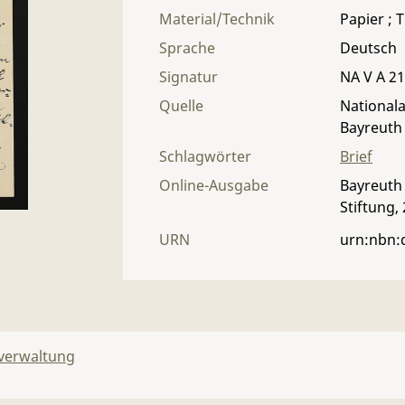
Material/Technik
Papier ; T
Sprache
Deutsch
Signatur
NA V A 21 
Quelle
Nationala
Bayreuth
Schlagwörter
Brief
Online-Ausgabe
Bayreuth 
Stiftung,
URN
urn:nbn:
lverwaltung