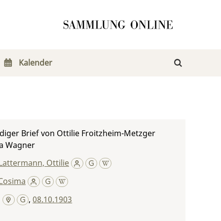
Kalender
iger Brief von Ottilie Froitzheim-Metzger
a Wagner
attermann, Ottilie
Cosima
g
,
08.10.1903