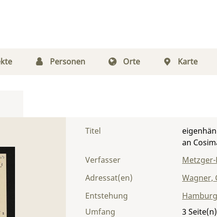
kte
Personen
Orte
Karte
Titel
eigenhänd
an Cosim
Verfasser
Metzger-L
Adressat(en)
Wagner, 
Entstehung
Hambur
Umfang
3