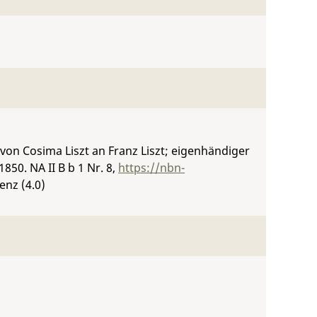
von Cosima Liszt an Franz Liszt; eigenhändiger
.1850.
NA II B b 1 Nr. 8
,
https://nbn-
enz (4.0)