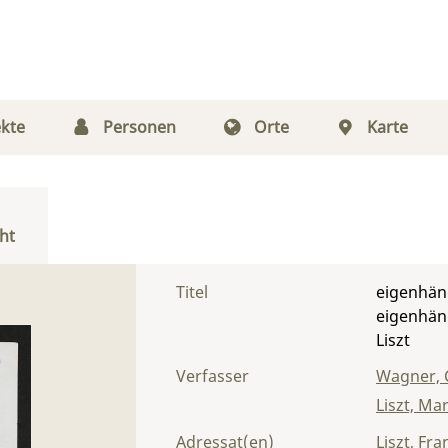
kte
Personen
Orte
Karte
ht
Titel
eigenhänd
eigenhänd
Liszt
Verfasser
Wagner, 
Liszt, Ma
Adressat(en)
Liszt, Fra