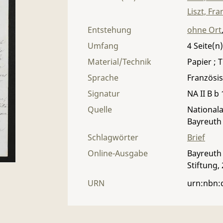
Liszt, Fra
Entstehung
ohne Ort
Umfang
4
Material/Technik
Papier ; T
Sprache
Französi
Signatur
NA II B b 
Quelle
Nationala
Bayreuth
Schlagwörter
Brief
Online-Ausgabe
Bayreuth 
Stiftung,
URN
urn:nbn: