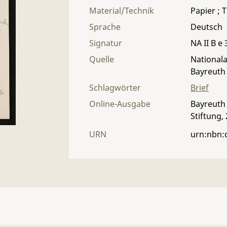
Material/Technik
Papier ; T
Sprache
Deutsch
Signatur
NA II B e 
Quelle
Nationala
Bayreuth
Schlagwörter
Brief
Online-Ausgabe
Bayreuth 
Stiftung,
URN
urn:nbn: