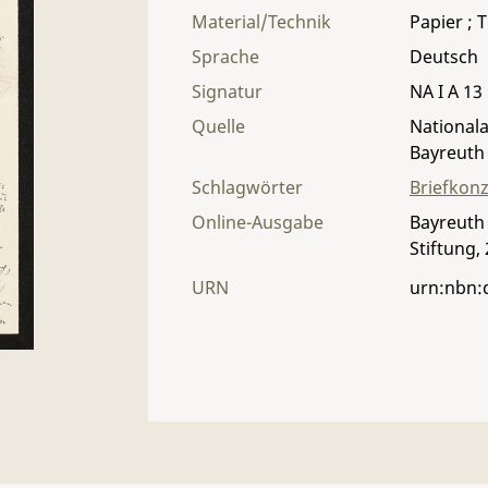
Material/Technik
Papier ; T
Sprache
Deutsch
Signatur
NA I A 13 
Quelle
Nationala
Bayreuth
Schlagwörter
Briefkon
Online-Ausgabe
Bayreuth 
Stiftung,
URN
urn:nbn: