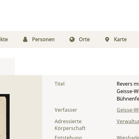
kte
Personen
Orte
Karte
Titel
Revers m
Geisse-Wi
Bühnenfe
Verfasser
Geisse-Wi
Adressierte
Verwaltu
Körperschaft
Entstehung
Wiesbad