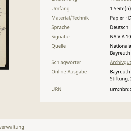
Umfang
1
Material/Technik
Papier ; D
Sprache
Deutsch
Signatur
NA V A 10
Quelle
Nationala
Bayreuth
Schlagwörter
Archivgu
Online-Ausgabe
Bayreuth 
Stiftung,
URN
urn:nbn:
lverwaltung