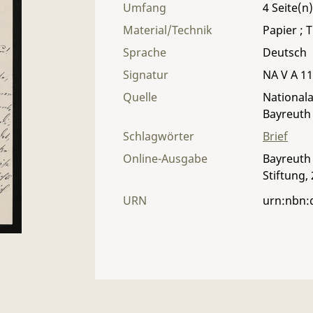
Umfang
4
Material/Technik
Papier ; T
Sprache
Deutsch
Signatur
NA V A 11
Quelle
Nationala
Bayreuth
Schlagwörter
Brief
Online-Ausgabe
Bayreuth 
Stiftung,
URN
urn:nbn: