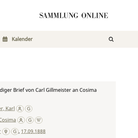
Kalender
iger Brief von Carl Gillmeister an Cosima
r, Karl
Cosima
r
,
17.09.1888