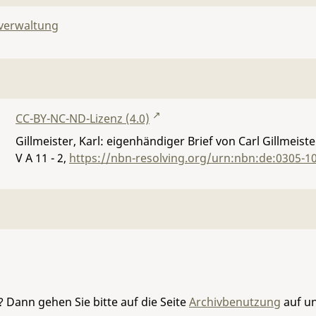
lverwaltung
CC-BY-NC-ND-Lizenz (4.0)
Gillmeister, Karl: eigenhändiger Brief von Carl Gillmei
V A 11 - 2
,
https://nbn-resolving.org/urn:nbn:de:0305-1
 Dann gehen Sie bitte auf die Seite
Archivbenutzung
auf un