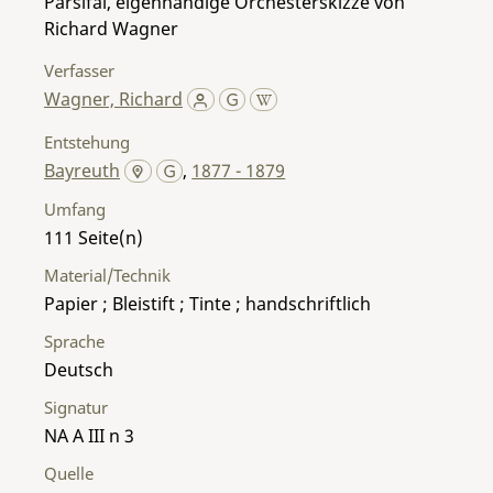
Parsifal, eigenhändige Orchesterskizze von
Richard Wagner
Verfasser
Wagner, Richard
Entstehung
Bayreuth
,
1877 - 1879
Umfang
111
Material/Technik
Papier ; Bleistift ; Tinte ; handschriftlich
Sprache
Deutsch
Signatur
NA A III n 3
Quelle