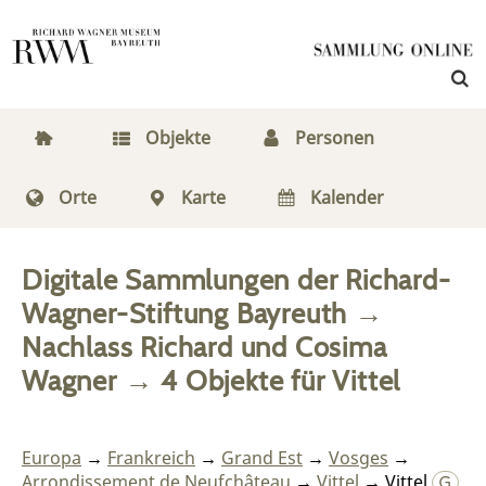
Objekte
Personen
Orte
Karte
Kalender
Digitale Sammlungen der Richard-
Wagner-Stiftung Bayreuth
→
Nachlass Richard und Cosima
Wagner
→
4
Objekte
für
Vittel
Europa
→
Frankreich
→
Grand Est
→
Vosges
→
Arrondissement de Neufchâteau
→
Vittel
→ Vittel