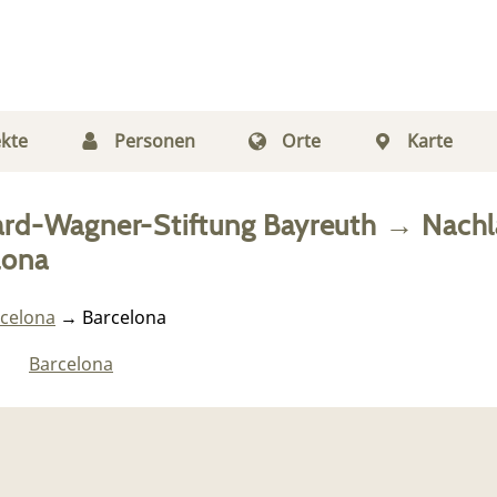
kte
Personen
Orte
Karte
ard-Wagner-Stiftung Bayreuth
→
Nachl
lona
rcelona
→ Barcelona
Barcelona