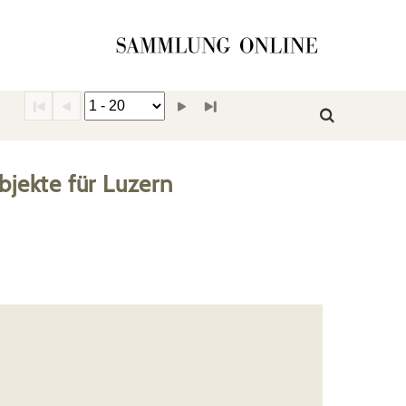
jekte
für
Luzern