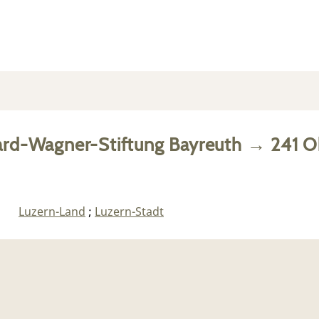
ard-Wagner-Stiftung Bayreuth
→
241
Ob
Luzern-Land
;
Luzern-Stadt