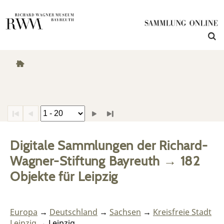
Digitale Sammlungen der Richard-
Wagner-Stiftung Bayreuth
→
182
Objekte
für
Leipzig
Europa
→
Deutschland
→
Sachsen
→
Kreisfreie Stadt
Leipzig
→ Leipzig