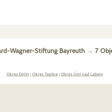
ard-Wagner-Stiftung Bayreuth
→
7
Obj
Okres Děčín
;
Okres Teplice
;
Okres Ústí nad Labem