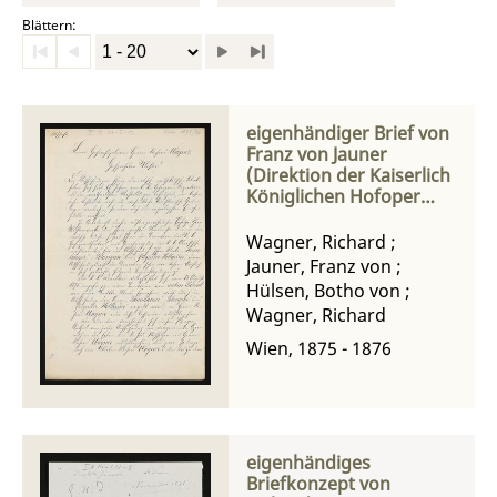
Blättern:
eigenhändiger Brief von
Franz von Jauner
(Direktion der Kaiserlich
Königlichen Hofoper
Wien) an Richard
Wagner, Abschrift eines
Wagner, Richard
;
Briefes von Botho von
Jauner, Franz von
;
Hülsen an Richard
Hülsen, Botho von
;
Wagner
Wagner, Richard
Wien, 1875 - 1876
eigenhändiges
Briefkonzept von