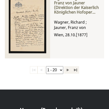
Franz von Jauner
(Direktion der Kaiserlich
Königlichen Hofoper
Wien) an Richard
Wagner
Wagner, Richard
;
Jauner, Franz von
Wien, 28.10.[1877]