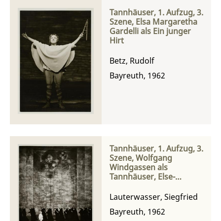
Tannhäuser, 1. Aufzug, 3.
Szene, Elsa Margaretha
Gardelli als Ein junger
Hirt
Betz, Rudolf
Bayreuth, 1962
Tannhäuser, 1. Aufzug, 3.
Szene, Wolfgang
Windgassen als
Tannhäuser, Else-
Margarete Gardelli als
Ein junger Hirt und die
Lauterwasser, Siegfried
Pilger
Bayreuth, 1962