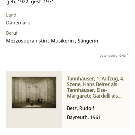
geb. 1922; gest. 1971
Land
Dänemark
Beruf
Mezzosopranistin ; Musikerin ; Sängerin
Datenquelle:
GND
Tannhäuser, 1. Aufzug, 4.
Szene, Hans Beirer als
Tannhäuser, Else-
Margarete Gardelli als
Ein junger Hirt und die
Pilger
Betz, Rudolf
Bayreuth, 1961