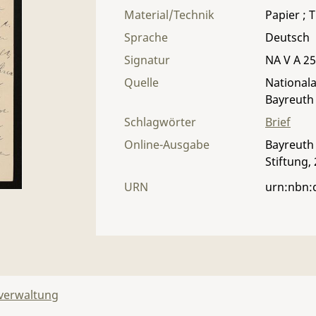
Material/Technik
Papier ; T
Sprache
Deutsch
Signatur
NA V A 25 
Quelle
Nationala
Bayreuth
Schlagwörter
Brief
Online-Ausgabe
Bayreuth 
Stiftung,
URN
urn:nbn:
lverwaltung