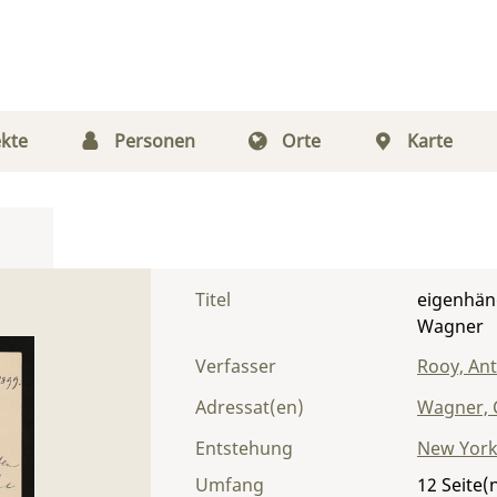
kte
Personen
Orte
Karte
Titel
eigenhän
Wagner
Verfasser
Rooy, An
Adressat(en)
Wagner, 
Entstehung
New York
Umfang
12