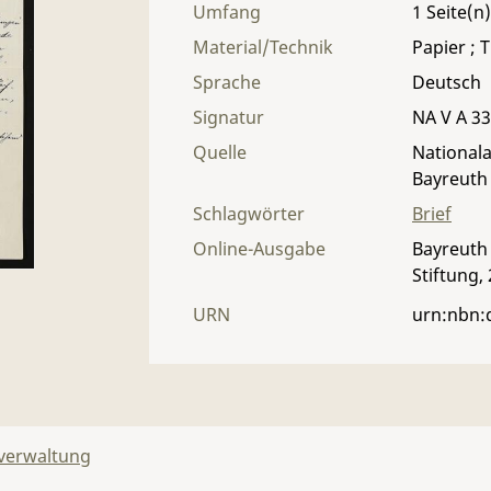
Umfang
1
Material/Technik
Papier ; T
Sprache
Deutsch
Signatur
NA V A 33 
Quelle
Nationala
Bayreuth
Schlagwörter
Brief
Online-Ausgabe
Bayreuth 
Stiftung,
URN
urn:nbn:
lverwaltung