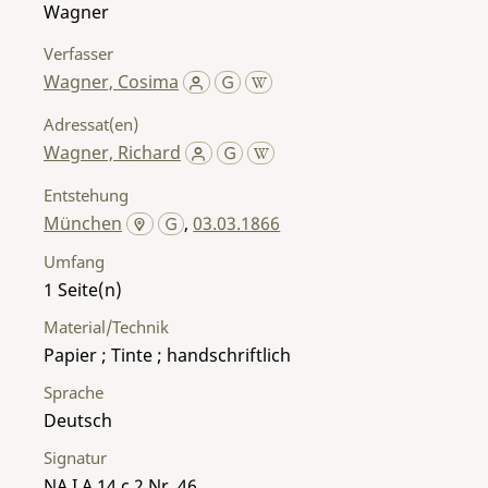
Wagner
Verfasser
Wagner, Cosima
Adressat(en)
Wagner, Richard
Entstehung
München
,
03.03.1866
Umfang
1
Material/Technik
Papier ; Tinte ; handschriftlich
Sprache
Deutsch
Signatur
NA I A 14 c 2 Nr. 46