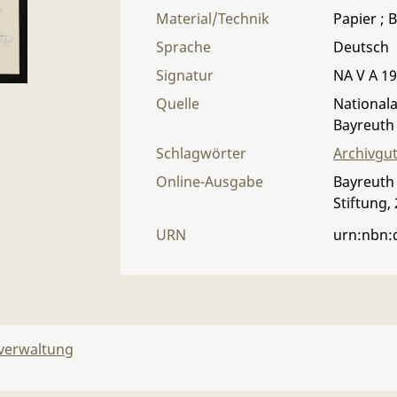
Material/Technik
Papier ; B
Sprache
Deutsch
Signatur
NA V A 19 
Quelle
Nationala
Bayreuth
Schlagwörter
Archivgu
Online-Ausgabe
Bayreuth 
Stiftung,
URN
urn:nbn:
lverwaltung