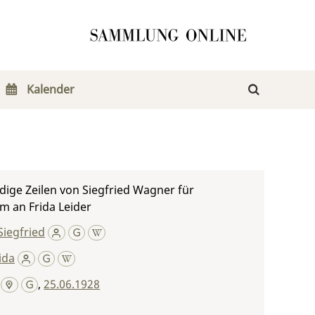
Kalender
ige Zeilen von Siegfried Wagner für
m an Frida Leider
iegfried
ida
,
25.06.1928