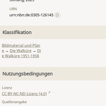
URN
urn:nbn:de:0305-126145
Klassifikation
Bildmaterial und Plän
e
→
Die Walküre
→
Di
e Walküre 1951-1958
Nutzungsbedingungen
Lizenz
CC-BY-NC-ND-Lizenz (4.0)
Quellenangabe