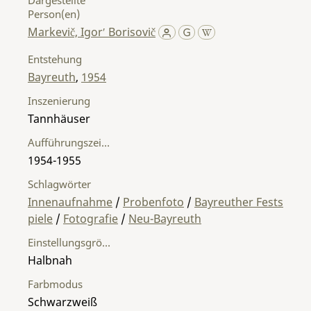
Person(en)
Markevič, Igorʹ Borisovič
Entstehung
Bayreuth
,
1954
Inszenierung
Tannhäuser
Aufführungszeitraum
1954-1955
Schlagwörter
Innenaufnahme
/
Probenfoto
/
Bayreuther Fests
piele
/
Fotografie
/
Neu-Bayreuth
Einstellungsgröße
Halbnah
Farbmodus
Schwarzweiß