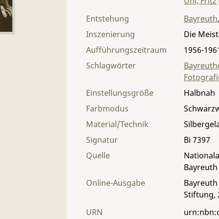
Uhl, Fritz
Entstehung
Bayreuth
Inszenierung
Die Meis
Aufführungszeitraum
1956-196
Schlagwörter
Bayreuthe
Fotografi
Einstellungsgröße
Halbnah
Farbmodus
Schwarz
Material/Technik
Silbergel
Signatur
Bi 7397
Quelle
Nationala
Bayreuth
Online-Ausgabe
Bayreuth 
Stiftung,
URN
urn:nbn: