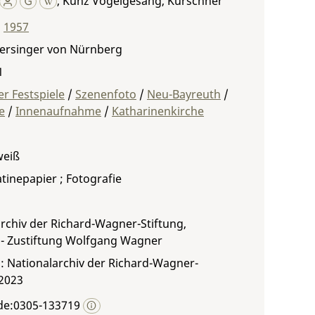
,
Kunz Vogelgesang, Kürschner
,
1957
tersinger von Nürnberg
1
r Festspiele
/
Szenenfoto
/
Neu-Bayreuth
/
e
/
Innenaufnahme
/
Katharinenkirche
weiß
atinepapier ; Fotografie
rchiv der Richard-Wagner-Stiftung,
 - Zustiftung Wolfgang Wagner
: Nationalarchiv der Richard-Wagner-
 2023
de:0305-133719