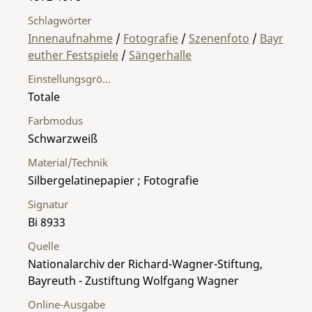
Schlagwörter
Innenaufnahme
/
Fotografie
/
Szenenfoto
/
Bayr
euther Festspiele
/
Sängerhalle
Einstellungsgröße
Totale
Farbmodus
Schwarzweiß
Material/Technik
Silbergelatinepapier ; Fotografie
Signatur
Bi 8933
Quelle
Nationalarchiv der Richard-Wagner-Stiftung,
Bayreuth - Zustiftung Wolfgang Wagner
Online-Ausgabe