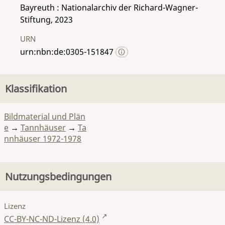
Bayreuth : Nationalarchiv der Richard-Wagner-
Stiftung, 2023
URN
urn:nbn:de:0305-151847
Klassifikation
Bildmaterial und Plän
e
→
Tannhäuser
→
Ta
nnhäuser 1972-1978
Nutzungsbedingungen
Lizenz
CC-BY-NC-ND-Lizenz (4.0)