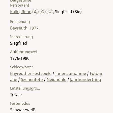
Person(en)
Kollo, René
,
Siegfried (Sie)
Entstehung
Bayreuth
,
1977
Inszenierung
Siegfried
Aufführungszeitraum
1976-1980
Schlagwörter
Bayreuther Festspiele
/
Innenaufnahme
/
Fotogr
afie
/
Szenenfoto
/
Neidhöhle
/
Jahrhundertring
Einstellungsgröße
Totale
Farbmodus
Schwarzweiß