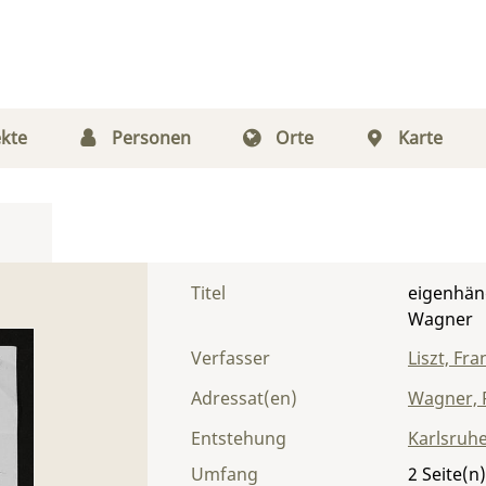
kte
Personen
Orte
Karte
Titel
eigenhänd
Wagner
Verfasser
Liszt, Fra
Adressat(en)
Wagner, 
Entstehung
Karlsruh
Umfang
2