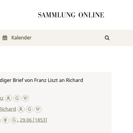
Kalender
iger Brief von Franz Liszt an Richard
nz
Richard
e
,
29.06.[1853]