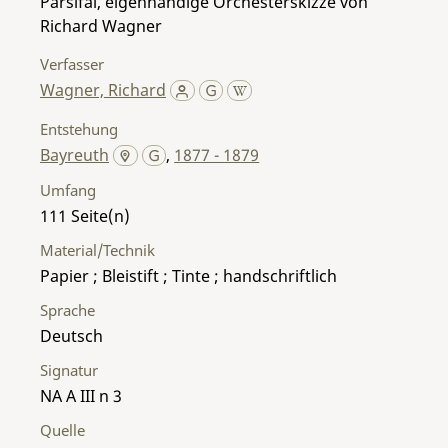
Parsifal, eigenhändige Orchesterskizze von
Richard Wagner
Verfasser
Wagner, Richard
Entstehung
Bayreuth
,
1877 - 1879
Umfang
111
Material/Technik
Papier ; Bleistift ; Tinte ; handschriftlich
Sprache
Deutsch
Signatur
NA A III n 3
Quelle