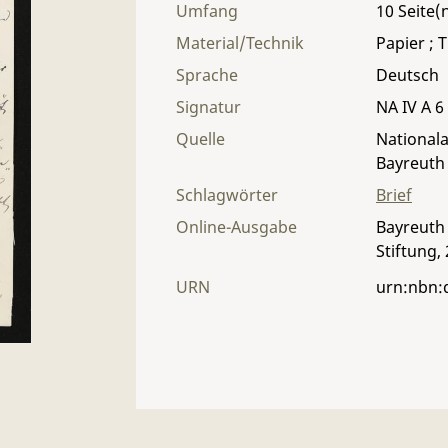
Umfang
10
Material/Technik
Papier ; T
Sprache
Deutsch
Signatur
NA IV A 6 
Quelle
Nationala
Bayreuth
Schlagwörter
Brief
Online-Ausgabe
Bayreuth 
Stiftung,
URN
urn:nbn: