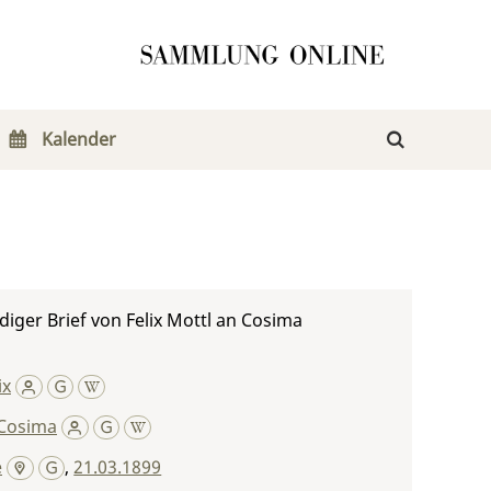
Kalender
iger Brief von Felix Mottl an Cosima
ix
Cosima
e
,
21.03.1899