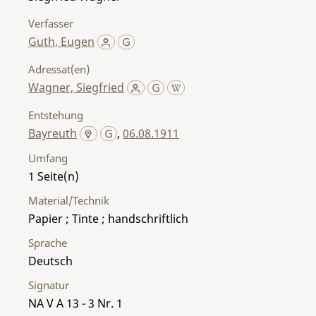
Verfasser
Guth, Eugen
Adressat(en)
Wagner, Siegfried
Entstehung
Bayreuth
,
06.08.1911
Umfang
1
Material/Technik
Papier ; Tinte ; handschriftlich
Sprache
Deutsch
Signatur
NA V A 13 - 3 Nr. 1