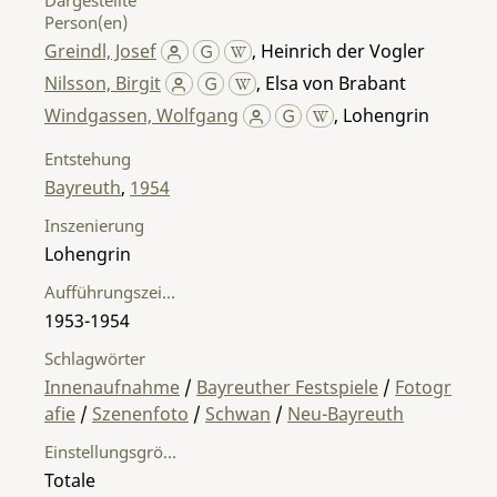
Person(en)
Greindl, Josef
,
Heinrich der Vogler
Nilsson, Birgit
,
Elsa von Brabant
Windgassen, Wolfgang
,
Lohengrin
Entstehung
Bayreuth
,
1954
Inszenierung
Lohengrin
Aufführungszeitraum
1953-1954
Schlagwörter
Innenaufnahme
/
Bayreuther Festspiele
/
Fotogr
afie
/
Szenenfoto
/
Schwan
/
Neu-Bayreuth
Einstellungsgröße
Totale