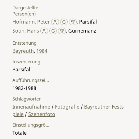
Dargestellte
Person(en)
Hofmann, Peter
,
Parsifal
Sotin, Hans
,
Gurnemanz
Entstehung
Bayreuth
,
1984
Inszenierung
Parsifal
Aufführungszeitraum
1982-1988
Schlagwörter
Innenaufnahme
/
Fotografie
/
Bayreuther Fests
piele
/
Szenenfoto
Einstellungsgröße
Totale