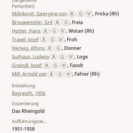
Person(en)
Milinkovič, Georgine von
,
Fricka (Rh)
Brouwenstijn, Gré
,
Freia
Hotter, Hans
,
Wotan (Rh)
Traxel, Josef
,
Froh
Herwig, Alfons
,
Donner
Suthaus, Ludwig
,
Loge
Greindl, Josef
,
Fasolt
Mill, Arnold van
,
Fafner (Rh)
Entstehung
Bayreuth
,
1956
Inszenierung
Das Rheingold
Aufführungszeitraum
1951-1958