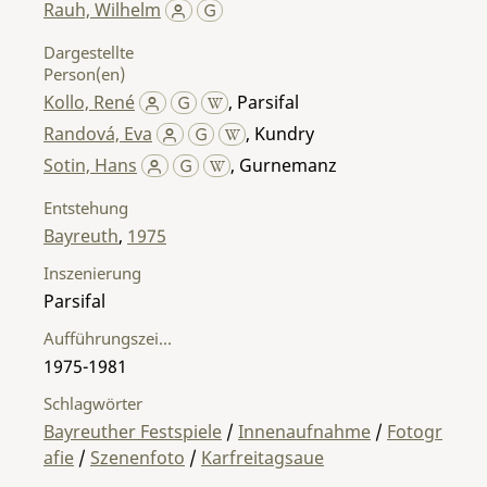
Rauh, Wilhelm
Dargestellte
Person(en)
Kollo, René
,
Parsifal
Randová, Eva
,
Kundry
Sotin, Hans
,
Gurnemanz
Entstehung
Bayreuth
,
1975
Inszenierung
Parsifal
Aufführungszeitraum
1975-1981
Schlagwörter
Bayreuther Festspiele
/
Innenaufnahme
/
Fotogr
afie
/
Szenenfoto
/
Karfreitagsaue